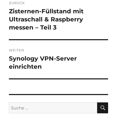
ZURÜCK
Zisternen-Füllstand mit
Vorheriger
Beitrag:
Ultraschall & Raspberry
messen – Teil 3
WEITER
Synology VPN-Server
Nächster
Beitrag:
einrichten
SU
Suche
nach: