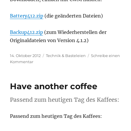
Battery412.zip
(die geänderten Dateien)
Backup412.zip
(zum Wiederherstellen der
Originaldateien von Version 4.1.2)
Veröffentlicht
Kategorien
14. Oktober 2012
Technik & Basteleien
Schreibe einen
am
zu
Kommentar
Jelly
Bean
4.1.2
Have another coffee
Passend zum heutigen Tag des Kaffees:
Passend zum heutigen Tag des Kaffees: