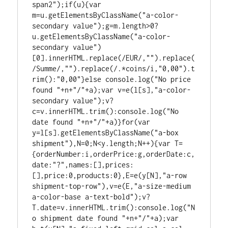
span2");if(u){var 
m=u.getElementsByClassName("a-color-
secondary value");g=m.length>0?
u.getElementsByClassName("a-color-
secondary value")
[0].innerHTML.replace(/EUR/,"").replace(
/Summe/,"").replace(/.*coins/i,"0,00").t
rim():"0,00"}else console.log("No price 
found "+n+"/"+a);var v=e(l[s],"a-color-
secondary value");v?
c=v.innerHTML.trim():console.log("No 
date found "+n+"/"+a)}for(var 
y=l[s].getElementsByClassName("a-box 
shipment"),N=0;N<y.length;N++){var T=
{orderNumber:i,orderPrice:g,orderDate:c,
date:"?",names:[],prices:
[],price:0,products:0},E=e(y[N],"a-row 
shipment-top-row"),v=e(E,"a-size-medium 
a-color-base a-text-bold");v?
T.date=v.innerHTML.trim():console.log("N
o shipment date found "+n+"/"+a);var 