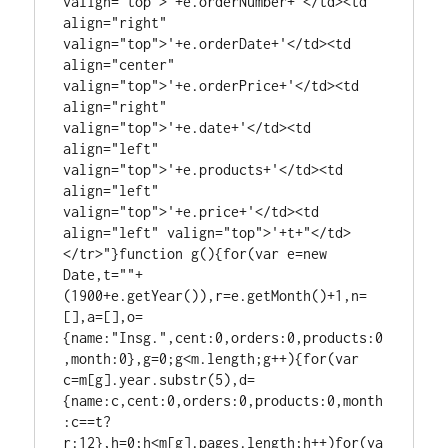
valign="top">'+e.orderNumber+'</td><td 
align="right" 
valign="top">'+e.orderDate+'</td><td 
align="center" 
valign="top">'+e.orderPrice+'</td><td 
align="right" 
valign="top">'+e.date+'</td><td 
align="left" 
valign="top">'+e.products+'</td><td 
align="left" 
valign="top">'+e.price+'</td><td 
align="left" valign="top">'+t+"</td>
</tr>"}function g(){for(var e=new 
Date,t=""+
(1900+e.getYear()),r=e.getMonth()+1,n=
[],a=[],o=
{name:"Insg.",cent:0,orders:0,products:0
,month:0},g=0;g<m.length;g++){for(var 
c=m[g].year.substr(5),d=
{name:c,cent:0,orders:0,products:0,month
:c==t?
r:12},h=0;h<m[g].pages.length;h++)for(va