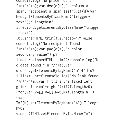
console.log("No price found 
"+n+"/"+a);var d=e(o[s],"a-column a-
span6 recipient a-span-last");if(d){var 
h=d.getElementsByClassName("trigger-
text");h.length>0?
i.recip=d.getElementsByClassName("trigge
r-text")
[0].innerHTML.trim():i.recip="?"}else 
console.log("No recipient found 
"+n+"/"+a);var p=e(o[s],"a-color-
secondary value");p?
i.date=p.innerHTML.trim():console.log("N
o date found "+n+"/"+a);var 
u=o[s].getElementsByTagName("a")[1];u?
i.link=u.href:console.log("No link found 
"+n+"/"+a);var f=t(l[s],"a-fixed-left-
grid-col a-col-right");if(f.length>0)
{for(var v=[],y=[],N=0;N<f.length;N++)
{var 
T=f[N].getElementsByTagName("A");T.lengt
h>0?
v.push(f[N].getElementsByTagName("A")