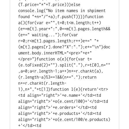
(T.price="*"+T.price))}else 
console.log("No item names in shpiment 
found "+n+"/"+a);f.push(T)}}}function 
a(){for(var e="",t=0;t<m.length;t++)
{e+=m[t].year+":",0==m[t].pages.length&&
(e+=" waiting...");for(var 
r=0;r<m[t].pages.length;r++)e+=" "+
(m[t].pages[r].done?"X":".");e+="\n"}doc
ument.body.innerHTML="<pre>"+e+"
</pre>"}function o(e){for(var t=
(e.toFixed(2)+"").split("."),r=t[0],n=""
,a=0;a<r.length-1;a++)n+=r.charAt(a),
(r.length-a)%3==1&&(n+=".");return 
n+=r.charAt(r.length-
1),n+","+t[1]}function l(e){return'<tr>
<td align="right">'+e.name+'</td><td 
align="right">'+o(e.cent/100)+'</td><td 
align="right">'+e.orders+'</td><td 
align="right">'+e.products+'</td><td 
align="right">'+o(e.cent/100/e.products)
+'</td><td 