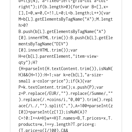
b=t(y[N],"a-fixed-left-grid-col a-col-
right");if(b.length>0){for(var B=[],x=
[],I=0,w=0,C=!1,L=0;L<b.length;L++){var 
M=b[L].getElementsByTagName("A");M.lengt
h>0?
B.push(b[L].getElementsByTagName("A")
[0].innerHTML.trim()):B.push(b[L].getEle
mentsByTagName("DIV")
[0].innerHTML.trim());var 
H=e(b[L].parentElement,"item-view-
qty");H?
(H=parseInt(H.textContent.trim()),isNaN(
H)&&(H=1)):H=1;var k=e(b[L],"a-size-
small a-color-price");if(k){var 
P=k.textContent.trim();x.push(P);var 
z=P.replace(/EUR/,"").replace(/Summe/,""
).replace(/.*coins/i,"0,00").trim().repl
ace(/\./,"").split(","),A=100*parseInt(z
[0])+parseInt(z[1]);isNaN(A)?
C=!0:I+=A*H}w+=H}T.names=B,T.prices=x,T.
products=w,1==y.length?T.price=g:
(T.price=o(I/100),C&&