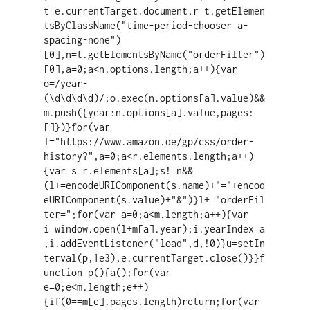
t=e.currentTarget.document,r=t.getElemen
tsByClassName("time-period-chooser a-
spacing-none")
[0],n=t.getElementsByName("orderFilter")
[0],a=0;a<n.options.length;a++){var 
o=/year-
(\d\d\d\d)/;o.exec(n.options[a].value)&&
m.push({year:n.options[a].value,pages:
[]})}for(var 
l="https://www.amazon.de/gp/css/order-
history?",a=0;a<r.elements.length;a++)
{var s=r.elements[a];s!=n&&
(l+=encodeURIComponent(s.name)+"="+encod
eURIComponent(s.value)+"&")}l+="orderFil
ter=";for(var a=0;a<m.length;a++){var 
i=window.open(l+m[a].year);i.yearIndex=a
,i.addEventListener("load",d,!0)}u=setIn
terval(p,1e3),e.currentTarget.close()}}f
unction p(){a();for(var 
e=0;e<m.length;e++)
{if(0==m[e].pages.length)return;for(var 