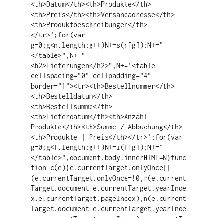
<th>Datum</th><th>Produkte</th>
<th>Preis</th><th>Versandadresse</th>
<th>Produktbeschreibungen</th>
</tr>';for(var 
g=0;g<n.length;g++)N+=s(n[g]);N+="
</table>",N+="
<h2>Lieferungen</h2>",N+='<table 
cellspacing="0" cellpadding="4" 
border="1"><tr><th>Bestellnummer</th>
<th>Bestelldatum</th>
<th>Bestellsumme</th>
<th>Lieferdatum</th><th>Anzahl 
Produkte</th><th>Summe / Abbuchung</th>
<th>Produkte | Preis</th></tr>';for(var 
g=0;g<f.length;g++)N+=i(f[g]);N+="
</table>",document.body.innerHTML=N}func
tion c(e){e.currentTarget.onlyOnce||
(e.currentTarget.onlyOnce=!0,r(e.current
Target.document,e.currentTarget.yearInde
x,e.currentTarget.pageIndex),n(e.current
Target.document,e.currentTarget.yearInde