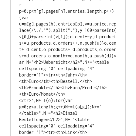
r 
p=0;p<m[g].pages[h].entries.length;p++)
{var 
u=m[g].pages[h].entries[p],v=u.price.rep
lace(/\./,"").split(","),y=100*parseInt(
v[0])+parseInt(v[1]);d.cent+=y,d.product
s+=u.products,d.orders++,n.push(u)}o.cen
t+=d.cent,o.products+=d.products,o.order
s+=d.orders,o.month+=d.month,a.push(d)}v
ar N="<h2>Uebersicht</h2>";N+='<table 
cellspacing="0" cellpadding="4" 
border="1"><tr><th>Jahr</th>
<th>Euro</th><th>Bestell.</th>
<th>Produkte</th><th>Euro/Prod.</th>
<th>Euro/Monat</th>
</tr>',N+=l(o);for(var 
g=0;g<a.length;g++)N+=l(a[g]);N+="
</table>",N+="<h2>Einzel-
Bestellungen</h2>",N+='<table 
cellspacing="0" cellpadding="4" 
border="1"><tr><th>Link</th>