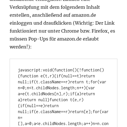
Verknüpfung mit dem folgendem Inhalt
erstellen, anschließend auf amazon.de
einloggen und draufklicken (Wichtig: Der Link
funktioniert nur unter Chrome bzw. Firefox, es
müssen Pop-Ups für amazon.de erlaubt
werden!):
javascript
:void(function(){!function()
{function e(t,r){if(null==t)return 
null;if(t.className==r)return t;for(var 
n=0;n<t.childNodes.length;n++){var 
a=e(t.childNodes[n],r);if(a)return 
a}return null}function t(e,r)
{if(null==e)return 
null;if(e.className==r)return[e];for(var 
n=
[],a=0;a<e.childNodes.length;a++)n=n.con