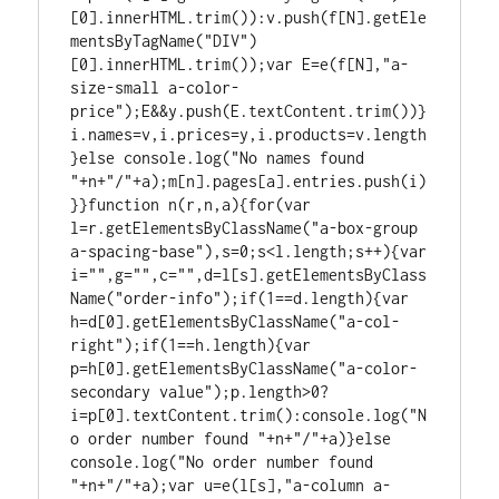
[0].innerHTML.trim()):v.push(f[N].getEle
mentsByTagName("DIV")
[0].innerHTML.trim());var E=e(f[N],"a-
size-small a-color-
price");E&&y.push(E.textContent.trim())}
i.names=v,i.prices=y,i.products=v.length
}else console.log("No names found 
"+n+"/"+a);m[n].pages[a].entries.push(i)
}}function n(r,n,a){for(var 
l=r.getElementsByClassName("a-box-group 
a-spacing-base"),s=0;s<l.length;s++){var 
i="",g="",c="",d=l[s].getElementsByClass
Name("order-info");if(1==d.length){var 
h=d[0].getElementsByClassName("a-col-
right");if(1==h.length){var 
p=h[0].getElementsByClassName("a-color-
secondary value");p.length>0?
i=p[0].textContent.trim():console.log("N
o order number found "+n+"/"+a)}else 
console.log("No order number found 
"+n+"/"+a);var u=e(l[s],"a-column a-