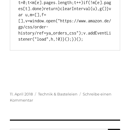
t=0;t<m[e].pages.length;t++)if(!m[e].pag
es[t].done)return}clearInterval(u),g()}v
ar u,m=[],f=
[],v=window.open("https://www.amazon.de/
gp/css/order-
history/ref=ya_orders_css");v.addEventLi
Veröffentlicht
Kategorien
11. April 2018
Technik & Basteleien
Schreibe einen
am
zu
Kommentar
Gesamte
Amazon-
Ausgaben
anzeigen