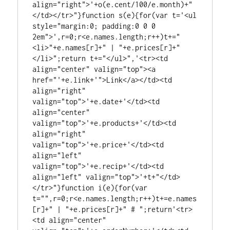
align="right">'+o(e.cent/100/e.month)+"
</td></tr>"}function s(e){for(var t='<ul 
style="margin:0; padding:0 0 0 
2em">',r=0;r<e.names.length;r++)t+="
<li>"+e.names[r]+" | "+e.prices[r]+"
</li>";return t+="</ul>",'<tr><td 
align="center" valign="top"><a 
href="'+e.link+'">Link</a></td><td 
align="right" 
valign="top">'+e.date+'</td><td 
align="center" 
valign="top">'+e.products+'</td><td 
align="right" 
valign="top">'+e.price+'</td><td 
align="left" 
valign="top">'+e.recip+'</td><td 
align="left" valign="top">'+t+"</td>
</tr>"}function i(e){for(var 
t="",r=0;r<e.names.length;r++)t+=e.names
[r]+" | "+e.prices[r]+" # ";return'<tr>
<td align="center" 