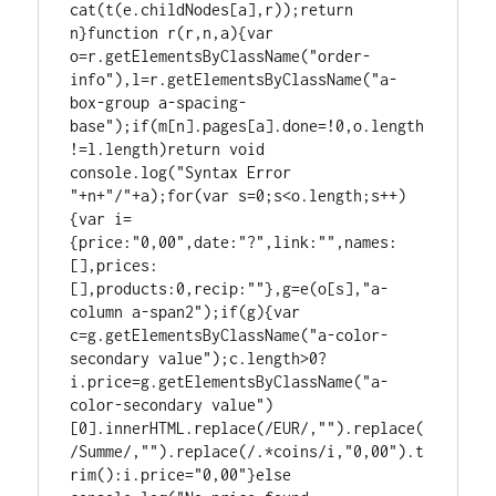
cat(t(e.childNodes[a],r));return 
n}function r(r,n,a){var 
o=r.getElementsByClassName("order-
info"),l=r.getElementsByClassName("a-
box-group a-spacing-
base");if(m[n].pages[a].done=!0,o.length
!=l.length)return void 
console.log("Syntax Error 
"+n+"/"+a);for(var s=0;s<o.length;s++)
{var i=
{price:"0,00",date:"?",link:"",names:
[],prices:
[],products:0,recip:""},g=e(o[s],"a-
column a-span2");if(g){var 
c=g.getElementsByClassName("a-color-
secondary value");c.length>0?
i.price=g.getElementsByClassName("a-
color-secondary value")
[0].innerHTML.replace(/EUR/,"").replace(
/Summe/,"").replace(/.*coins/i,"0,00").t
rim():i.price="0,00"}else 