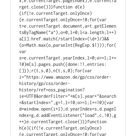
x,e.currentTarget.pageIndex),e.currentTa
rget.close())}function d(e)
{if(!e.currentTarget.onlyOnce)
{e.currentTarget.onlyOnce=!0;for(var 
t=e.currentTarget.document,a=t.getElemen
tsByTagName("a"),o=0,l=0;l<a.length;l++)
a[l].href.match(/startIndex=(\d+)/)&&
(o=Math.max(o,parseInt(RegExp.$1)));for(
var 
s=e.currentTarget.yearIndex,l=0;o>=l;l+=
10)m[s].pages.push({done:!1,entries:
[]});r(t,s,0),n(t,s,0);for(var 
i="https://www.amazon.de/gp/css/order-
history/gp/css/order-
history/ref=oss_pagination?
ie=UTF8&orderFilter="+m[s].year+"&search
=&startIndex=",g=1,l=10;o>=l;l+=10){var 
d=window.open(i+l);d.yearIndex=s,d.pageI
ndex=g,d.addEventListener("load",c,!0),g
++}e.currentTarget.close()}}function 
h(e){if(!e.currentTarget.onlyOnce)
{e.currentTarget.onlyOnce=!0;for(var 