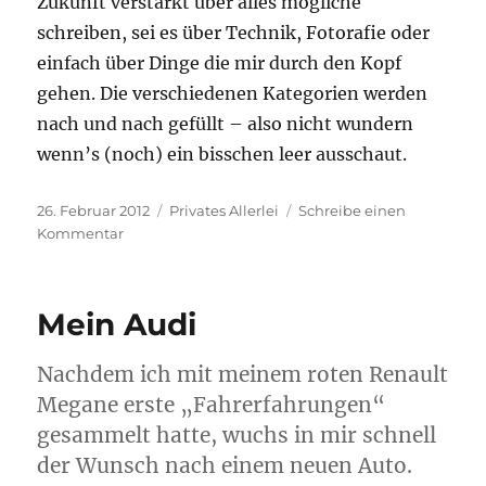
Zukunft verstärkt über alles mögliche
schreiben, sei es über Technik, Fotorafie oder
einfach über Dinge die mir durch den Kopf
gehen. Die verschiedenen Kategorien werden
nach und nach gefüllt – also nicht wundern
wenn’s (noch) ein bisschen leer ausschaut.
Veröffentlicht
Kategorien
26. Februar 2012
Privates Allerlei
Schreibe einen
am
zu
Kommentar
Neustart
Mein Audi
Nachdem ich mit meinem roten Renault
Megane erste „Fahrerfahrungen“
gesammelt hatte, wuchs in mir schnell
der Wunsch nach einem neuen Auto.