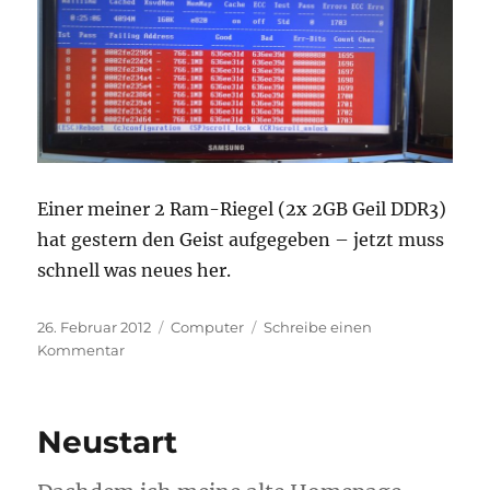
Einer meiner 2 Ram-Riegel (2x 2GB Geil DDR3)
hat gestern den Geist aufgegeben – jetzt muss
schnell was neues her.
Veröffentlicht
Kategorien
26. Februar 2012
Computer
Schreibe einen
am
zu
Kommentar
Neuer
Ram
Neustart