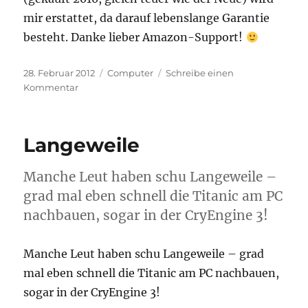
mir erstattet, da darauf lebenslange Garantie
besteht. Danke lieber Amazon-Support!
Veröffentlicht
Kategorien
28. Februar 2012
Computer
Schreibe einen
am
zu
Kommentar
Mehr
Ram
braucht
Langeweile
der
Mann
Manche Leut haben schu Langeweile –
grad mal eben schnell die Titanic am PC
nachbauen, sogar in der CryEngine 3!
Manche Leut haben schu Langeweile – grad
mal eben schnell die Titanic am PC nachbauen,
sogar in der CryEngine 3!