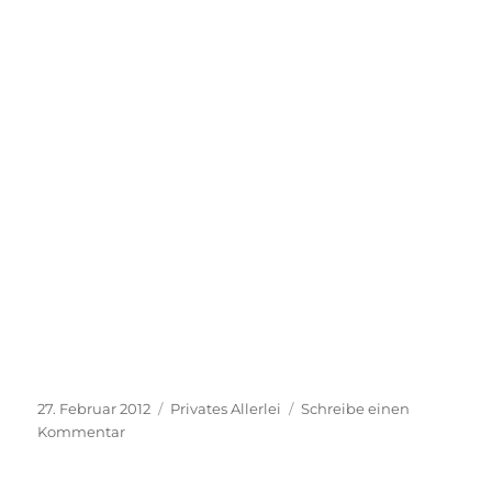
Veröffentlicht
Kategorien
27. Februar 2012
Privates Allerlei
Schreibe einen
am
zu
Kommentar
Langeweile