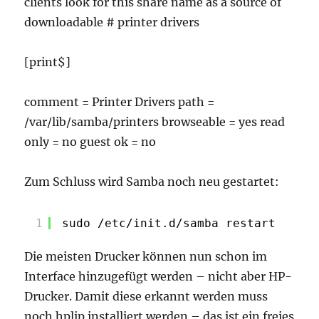
clients look for this share name as a source of
downloadable # printer drivers
[print$]
comment = Printer Drivers path =
/var/lib/samba/printers browseable = yes read
only = no guest ok = no
Zum Schluss wird Samba noch neu gestartet:
1
sudo /etc/init.d/samba restart
Die meisten Drucker können nun schon im
Interface hinzugefügt werden – nicht aber HP-
Drucker. Damit diese erkannt werden muss
noch hplip installiert werden – das ist ein freies