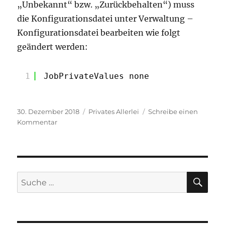
„Unbekannt“ bzw. „Zurückbehalten“) muss
die Konfigurationsdatei unter Verwaltung –
Konfigurationsdatei bearbeiten wie folgt
geändert werden:
1
JobPrivateValues none
Veröffentlicht
Kategorien
30. Dezember 2018
Privates Allerlei
Schreibe einen
am
zu
Kommentar
Printserver
mit
Rasperry
Pi
erstellen
SU
Suche
nach: