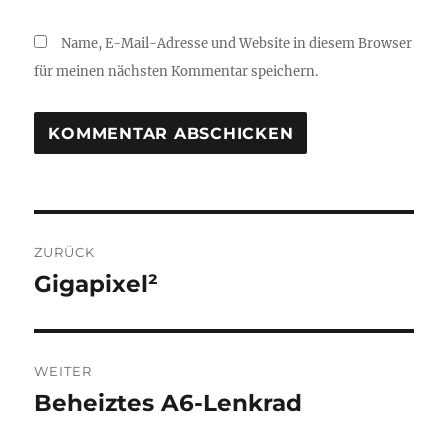
Name, E-Mail-Adresse und Website in diesem Browser
für meinen nächsten Kommentar speichern.
Beitragsnavigation
ZURÜCK
Gigapixel²
Vorheriger
Beitrag:
WEITER
Beheiztes A6-Lenkrad
Nächster
Beitrag: