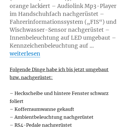
orange lackiert – Audiolink Mp3-Player
im Handschuhfach nachgerüstet –
Fahrerinformationssystem („FIS“) und
Wischwasser-Sensor nachgerüstet –
Innenbeleuchtung auf LED umgebaut –
Kennzeichenbeleuchtung auf …
„Daten, Fakten & Änderungen“
weiterlesen
Folgende Dinge habe ich bis jetzt umgebaut
bzw. nachgerüstet:
– Heckscheibe und hintere Fenster schwarz
foliert
– Kofferraumwanne gekauft
– Ambientbeleuchtung nachgerüstet
– RS4-Pedale nachgerüstet