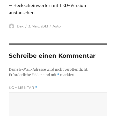
– Heckscheinwerfer mit LED-Version
austauschen
Autor
Veröffentlicht
Kategorien
Dax
3. März 2013
Auto
am
Schreibe einen Kommentar
Deine E-Mail-Adresse wird nicht veröffentlicht.
Erforderliche Felder sind mit
*
markiert
KOMMENTAR
*