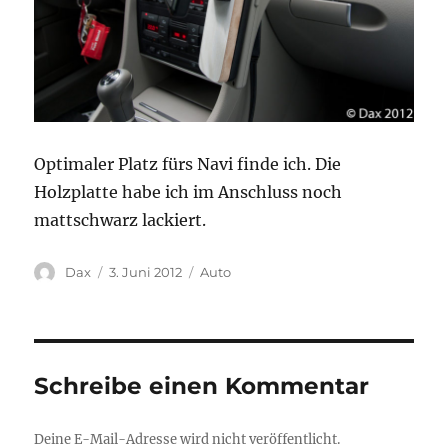
Optimaler Platz fürs Navi finde ich. Die
Holzplatte habe ich im Anschluss noch
mattschwarz lackiert.
Autor
Veröffentlicht
Kategorien
Dax
3. Juni 2012
Auto
am
Schreibe einen Kommentar
Deine E-Mail-Adresse wird nicht veröffentlicht.