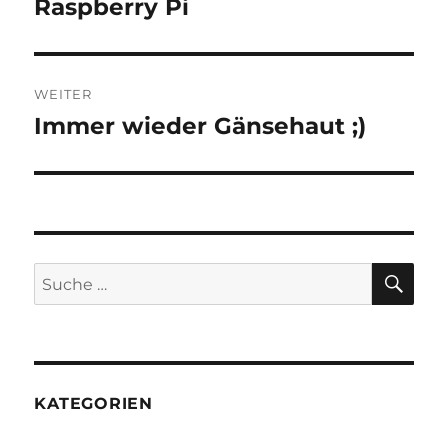
Raspberry Pi
Vorheriger
Beitrag:
WEITER
Immer wieder Gänsehaut ;)
Nächster
Beitrag:
SU
Suche
nach:
KATEGORIEN