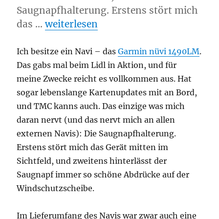
Saugnapfhalterung. Erstens stört mich
„Navi-Halterung für den Audi“
das …
weiterlesen
Ich besitze ein Navi – das
Garmin nüvi 1490LM
.
Das gabs mal beim Lidl in Aktion, und für
meine Zwecke reicht es vollkommen aus. Hat
sogar lebenslange Kartenupdates mit an Bord,
und TMC kanns auch. Das einzige was mich
daran nervt (und das nervt mich an allen
externen Navis): Die Saugnapfhalterung.
Erstens stört mich das Gerät mitten im
Sichtfeld, und zweitens hinterlässt der
Saugnapf immer so schöne Abdrücke auf der
Windschutzscheibe.
Im Lieferumfang des Navis war zwar auch eine