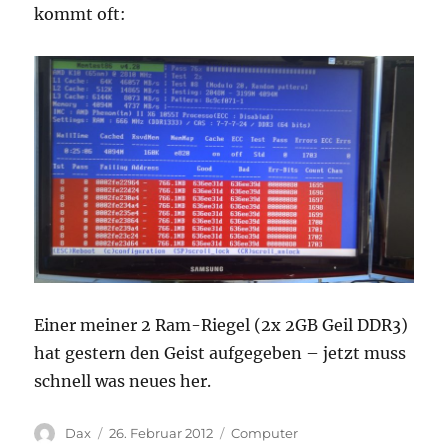
kommt oft:
Einer meiner 2 Ram-Riegel (2x 2GB Geil DDR3)
hat gestern den Geist aufgegeben – jetzt muss
schnell was neues her.
Autor
Veröffentlicht
Kategorien
Dax
26. Februar 2012
Computer